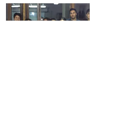
Cours de Management
4eme Année - Groupe 4
MBA Commerce International,
Marketing & Communication
ESG Commerce International
2014-2015